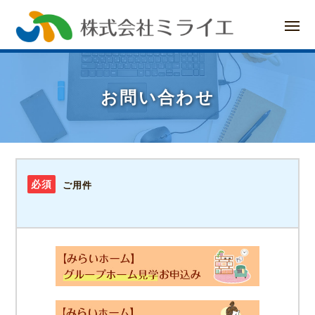
ー
コ
メ
ン
ニ
ュ
ー
テ
ン
お問い合わせ
ツ
へ
お
ス
必須
ご用件
キ
問
ッ
い
プ
合
わ
グループホーム見学お申込み