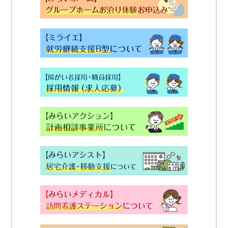
せ
グループホームお泊り体験お申込み
2022
年
就労継続支援B型について
7
月
採用情報（求人応募）
29
日
by
みらいアクションについて
admin
みらいアシストについて