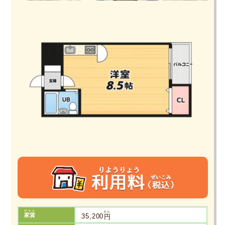
やちん
えん
家賃
35,200
円