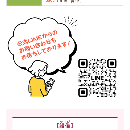
3563
（
直通:畠中
）
せつび
【
設備
】