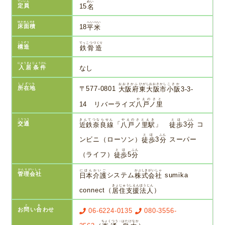
ていいん
めい
定員
15
名
ゆかめんせき
へいべい
床面積
18
平米
こうぞう
てっこつづくり
構造
鉄骨造
にゅうきょじょうけん
入居条件
なし
しょざいち
おおさかふ
ひがしおおさかし
こさか
所在地
〒577-0801
大阪府
東大阪市
小阪
3-3-
やえのさと
14 リバーライズ
八戸ノ里
こうつう
きんてつならせん
やえのさとえき
とほ
ふん
交通
近鉄奈良線
「
八戸ノ里駅
」
徒歩
3
分
コ
とほ
ふん
ンビニ（ローソン）
徒歩
3
分
スーパー
とほ
ふん
（ライフ）
徒歩
5
分
かんりがいしゃ
にほんかいご
かぶしきがいしゃ
管理会社
日本介護
システム
株式会社
sumika
きょじゅうしえんほうじん
connect（
居住支援法人
）
と
あ
お
問
い
合
わせ
06-6224-0135
080-3556-
ちょくつう：はたけなか