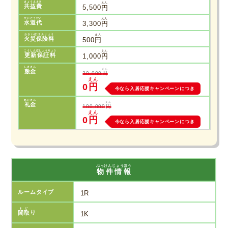
きょうえきひ
えん
共益費
5,500
円
すいどうだい
えん
水道代
3,300
円
かさいほけんりょう
えん
火災保険料
500
円
こうしんほしょうりょう
えん
更新保証料
1,000
円
しききん
えん
敷金
30,000
円
えん
0
円
今なら入居応援キャンペーンにつき
れいきん
えん
礼金
100,000
円
えん
0
円
今なら入居応援キャンペーンにつき
ぶっけんじょうほう
物件情報
ルームタイプ
1R
まど
間取
り
1K