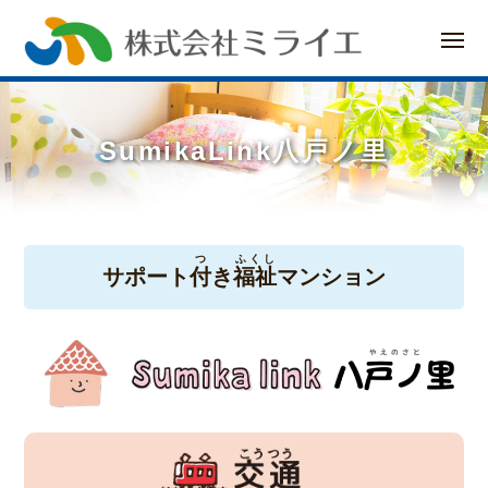
ー
コ
メ
ン
ニ
ュ
ー
テ
ン
SumikaLink八戸ノ里
ツ
へ
つ
ふくし
SumikaLink
ス
サポート
付
き
福祉
マンション
キ
八
ッ
戸
プ
ノ
里