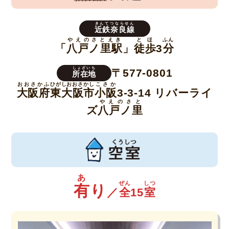
2026
きんてつならせん
近鉄奈良線
年
やえのさとえき
とほ
ふん
「
八戸ノ里駅
」
徒歩
3
分
8
しょざいち
〒577-0801
所在地
月
おおさかふ
ひがしおおさかし
こさか
大阪府
東大阪市
小阪
3-3-14 リバーライ
3
やえのさと
ズ
八戸ノ里
日
by
admin
あ
ぜん
しつ
有
り
／
全
15
室