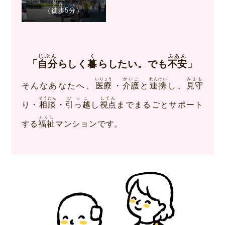
とほ
ふん
（
徒歩
5
分
）
じぶん
く
ふあん
「
自分
らしく
暮
らしたい。でも
不安
」
いりょう
かいご
れんけい
みまも
そんなあなたへ、
医療
・
介護
と
連携
し、
見守
そうだん
ひっこ
してん
り・
相談
・
引っ越
し
視点
までまるごとサポート
ふくし
する
福祉
マンションです。