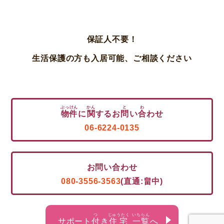
保証人不要！
生活保護の方も入居可能、
ご相談ください
ぶっけん
かん
と
わ
物件
に
関
するお
問
い
合
わせ
06-6224-0135
お問い合わせ
080-3556-3563
(直通:畠中)
つ
じゅうたく
いちらん
サポート
付
き
住宅
一覧
へ