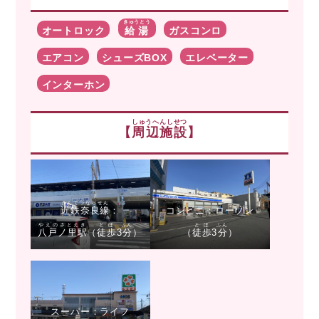
きゅうとう
オートロック
給湯
ガスコンロ
エアコン
シューズBOX
エレベーター
インターホン
しゅうへんしせつ
【
周辺施設
】
きんてつならせん
近鉄奈良線
：
コンビニ：ローソン
やえのさとえき
とほ
ふん
とほ
ふん
八戸ノ里駅
（
徒歩
3
分
）
（
徒歩
3
分
）
スーパー：ライフ