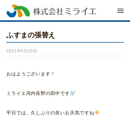
ー
コ
メ
ン
ニ
ュ
ー
テ
ふすまの張替え
ン
ツ
2021年5月25日
b
へ
y
み
ス
おはようございます！
ら
キ
い
ミライエ河内長野の田中です
ッ
ホ
プ
ー
平日では、久しぶりの良いお天気ですね
ム
荒