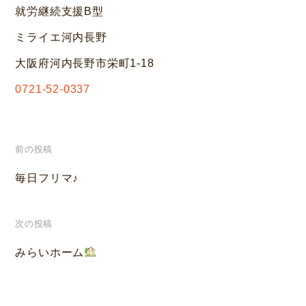
就労継続支援B型
ミライエ河内長野
大阪府河内長野市栄町1-18
0721-52-0337
投
前の投稿
稿
毎日フリマ♪
ナ
次の投稿
ビ
みらいホーム
ゲ
ー