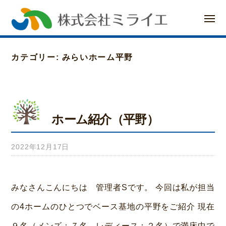
ー
コ
メ
ン
ニ
ュ
ー
テ
カテゴリー:
みらいホーム平野
ン
ツ
へ
ホーム紹介（平野）
ス
キ
2022年12月17日
b
ッ
y
プ
み
みなさんこんにちは 管理者Sです。 今回は私が担当
ら
の4ホームのひとつでベース基地の平野をご紹介 現在
い
９名（メンズ：７名 レディース：２名）で満床中で