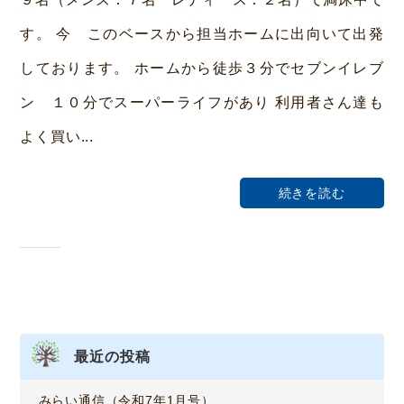
ホ
す。 今 このベースから担当ホームに出向いて出発
ー
しております。 ホームから徒歩３分でセブンイレブ
ム
ン １０分でスーパーライフがあり 利用者さん達も
荒
本
よく買い...
続きを読む
最近の投稿
みらい通信（令和7年1月号）