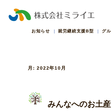
コ
ン
テ
お知らせ
就労継続支援B型
グ
ン
ツ
月:
2022年10月
へ
ス
キ
みんなへのお土産
ッ