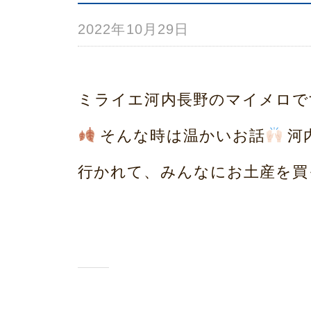
2022年10月29日
b
プ
y
み
ミライエ河内長野のマイメロで
ら
そんな時は温かいお話
河
い
行かれて、みんなにお土産を買
ホ
ー
ム
荒