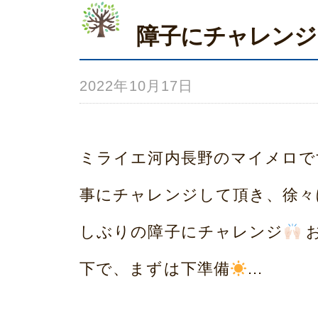
本
障子にチャレンジ
2022年10月17日
b
y
み
ミライエ河内長野のマイメロで
ら
事にチャレンジして頂き、徐々
い
しぶりの障子にチャレンジ
ホ
下で、まずは下準備
...
ー