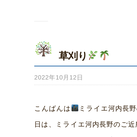
ム
荒
本
草刈り
2022年10月12日
b
y
み
こんばんは
ミライエ河内長野
ら
日は、ミライエ河内長野のご近
い