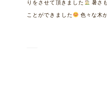
りをさせて頂きました
暑さ
ホ
ことができました
色々な木が
ー
ム
荒
本