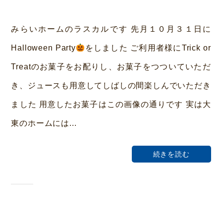
y
み
みらいホームのラスカルです 先月１０月３１日に
ら
Halloween Party
をしました ご利用者様にTrick or
い
Treatのお菓子をお配りし、お菓子をつついていただ
ホ
き、ジュースも用意してしばしの間楽しんでいただき
ー
ました 用意したお菓子はこの画像の通りです 実は大
ム
東のホームには...
荒
本
続きを読む