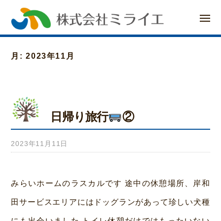
ー
コ
メ
ン
ニ
ュ
ー
テ
月:
2023年11月
ン
ツ
へ
日帰り旅行
②
ス
キ
2023年11月11日
b
ッ
y
プ
み
みらいホームのラスカルです 途中の休憩場所、岸和
ら
田サービスエリアにはドッグランがあって珍しい犬種
い
にも出会いました トイレ休憩だけではもったいない