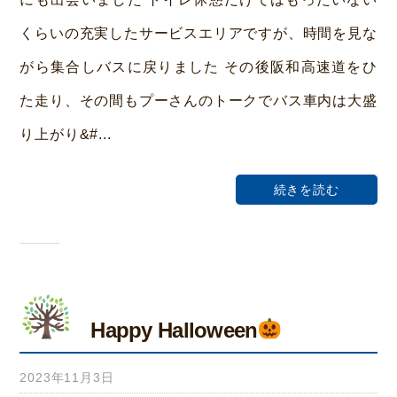
ホ
くらいの充実したサービスエリアですが、時間を見な
ー
がら集合しバスに戻りました その後阪和高速道をひ
ム
た走り、その間もプーさんのトークでバス車内は大盛
荒
本
り上がり&#...
続きを読む
Happy Halloween
2023年11月3日
b