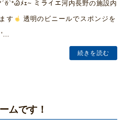
ꈊ`*Ꮚﾒｪ~ ミライエ河内長野の施設内
ます
透明のビニールでスポンジを
..
続きを読む
ームです！