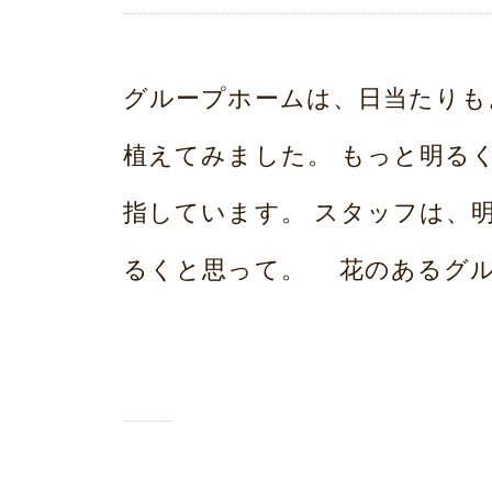
y
み
グループホームは、日当たりも
ら
植えてみました。 もっと明る
い
指しています。 スタッフは、
ホ
るくと思って。 花のあるグルー
ー
ム
荒
本