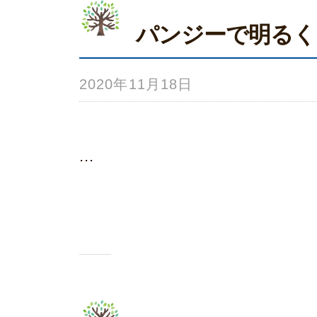
パンジーで明るく
2020年11月18日
b
y
み
...
ら
い
ホ
ー