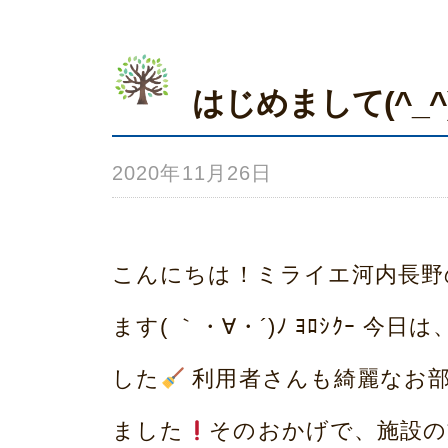
本
はじめまして(^_^
2020年11月26日
b
y
み
こんにちは！ミライエ河内長野
ら
ます( ｀・∀・´)ﾉ ﾖﾛｼｸｰ
い
した
利用者さんも綺麗なお
ホ
ました
そのおかげで、施設の