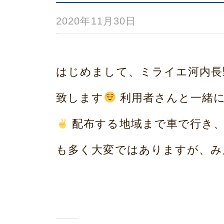
2020年11月30日
b
プ
y
み
はじめまして、ミライエ河内長
ら
致します
利用者さんと一緒
い
配布する地域まで車で行き
ホ
も多く大変ではありますが、みん
ー
ム
荒