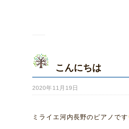
ー
ム
荒
本
こんにちは
2020年11月19日
b
y
み
ミライエ河内長野のピアノです
ら