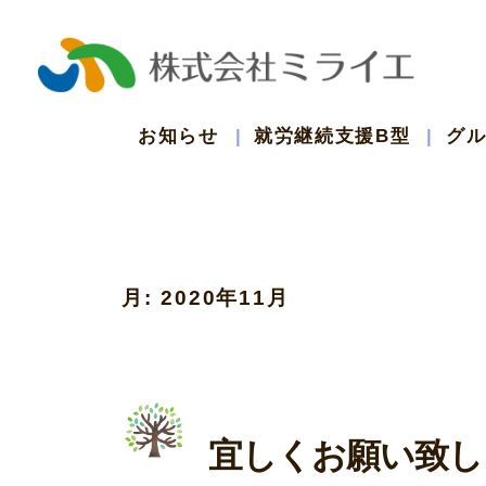
コ
ン
テ
お知らせ
就労継続支援B型
グ
ン
ツ
月:
2020年11月
へ
ス
キ
宜しくお願い致し
ッ