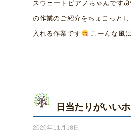
スウェートピアノちゃんですᏊ*´
い
の作業のご紹介をちょこっとし
ホ
入れる作業です
こーんな風に'.
ー
ム
荒
本
日当たりがいいホ
2020年11月18日
b