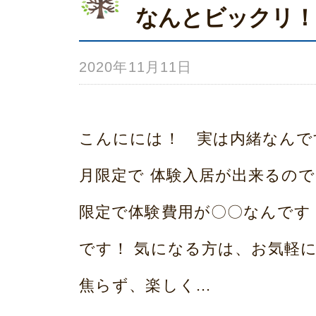
ム
なんとビックリ！
荒
本
2020年11月11日
b
y
み
こんにには！ 実は内緒なんで
ら
月限定で 体験入居が出来るの
い
限定で体験費用が〇〇なんです
ホ
です！ 気になる方は、お気軽
ー
焦らず、楽しく...
ム