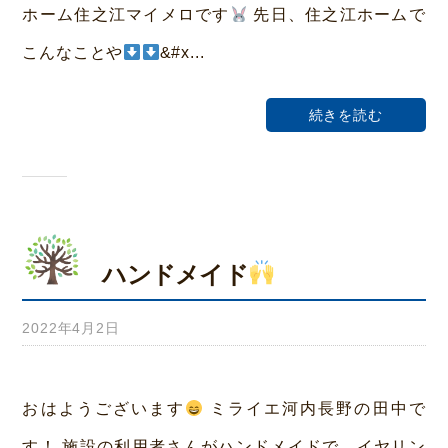
ホーム住之江マイメロです
先日、住之江ホームで
い
こんなことや
&#x...
ホ
ー
続きを読む
ム
荒
本
ハンドメイド
2022年4月2日
b
y
み
おはようございます
ミライエ河内長野の田中で
ら
す！ 施設の利用者さんがハンドメイドで、イヤリン