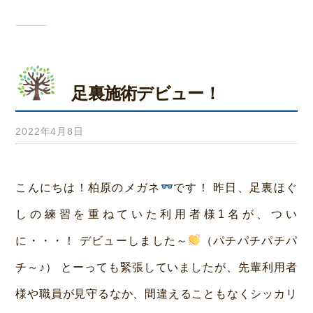
足裏施術デビュー！
2022年4月8日
b
y
み
こんにちは！柏原のメガネ
です！ 昨日、足裏ほぐ
ら
しの練習を重ねていた利用者様1名が、つい
い
に・・・！ デビューしました～
（パチパチパチパ
ホ
チ～♪） とーっても緊張していましたが、先輩利用者
ー
様や職員が見守るなか、間違えることもなくシッカリ
ム