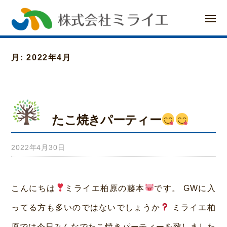
ー
コ
メ
ン
ニ
ュ
ー
テ
月:
2022年4月
ン
ツ
へ
たこ焼きパーティー
ス
キ
2022年4月30日
b
ッ
y
プ
み
こんにちは
ミライエ柏原の藤本
です。 GWに入
ら
ってる方も多いのではないでしょうか
ミライエ柏
い
原では今日みんなでたこ焼きパーティーを致しました