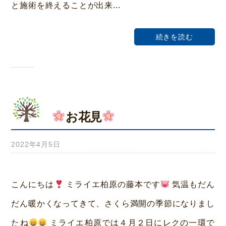
と施術を終えることが出来...
荒
本
続きを読む
お花見
2022年4月5日
b
y
み
こんにちは
ミライエ柏原の藤本です
気温もだん
ら
だん暖かくなってきて、さくら満開の季節になりまし
い
たね
ミライエ柏原では４月２日にレクの一環で