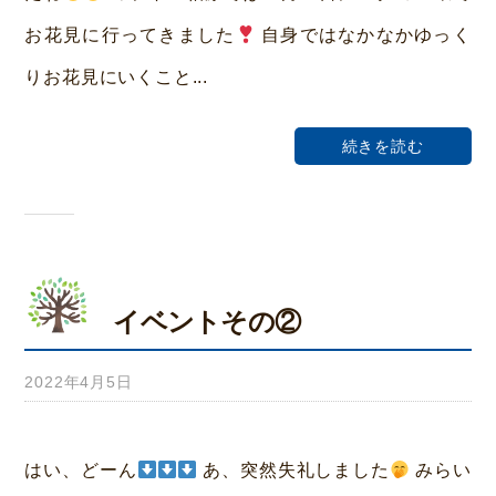
ホ
お花見に行ってきました
自身ではなかなかゆっく
ー
りお花見にいくこと...
ム
荒
続きを読む
本
イベントその②
2022年4月5日
b
y
み
はい、どーん
あ、突然失礼しました
みらい
ら