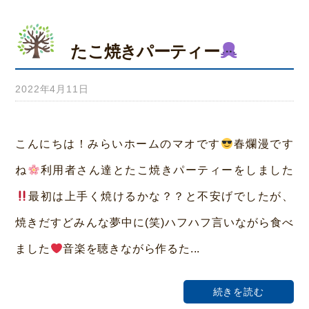
たこ焼きパーティー
2022年4月11日
b
y
み
こんにちは！みらいホームのマオです
春爛漫です
ら
ね
利用者さん達とたこ焼きパーティーをしました
い
最初は上手く焼けるかな？？と不安げでしたが、
ホ
焼きだすどみんな夢中に(笑)ハフハフ言いながら食べ
ー
ました
音楽を聴きながら作るた...
ム
荒
続きを読む
本