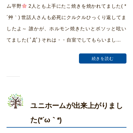
ら
ム平野
2人とも上手にたこ焼きを焼かれてました( *
い
´艸｀) 世話人さんも必死にクルクルひっくり返してま
ホ
したよ～ 誰かが、ホルモン焼きたいとボソッと呟い
ー
てました( ﾟДﾟ) それは・・自室でしてもらいまし...
ム
荒
続きを読む
本
ユニホームが出来上がりまし
た(*´ω｀*)