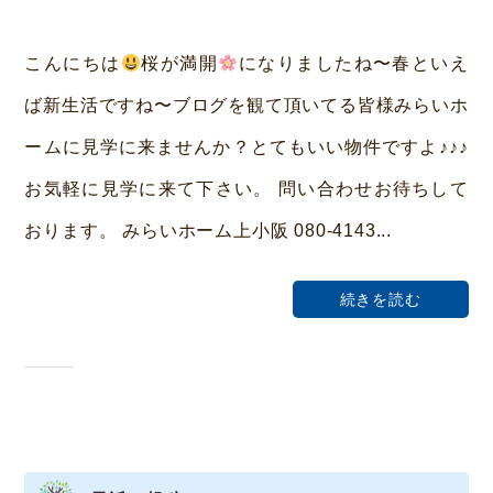
y
み
こんにちは
桜が満開
になりましたね〜春といえ
ら
ば新生活ですね〜ブログを観て頂いてる皆様みらいホ
い
ームに見学に来ませんか？とてもいい物件ですよ♪♪♪
ホ
お気軽に見学に来て下さい。 問い合わせお待ちして
ー
おります。 みらいホーム上小阪 080-4143...
ム
荒
続きを読む
本