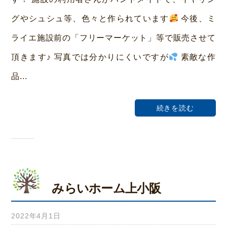
い
グやシュシュ等、色々と作られています
今後、ミ
ホ
ライエ施設前の「フリーマーケット」等で販売させて
ー
頂きます♪ 写真では分かりにくいですが
素敵な作
ム
品...
荒
本
続きを読む
みらいホーム上小阪
2022年4月1日
b