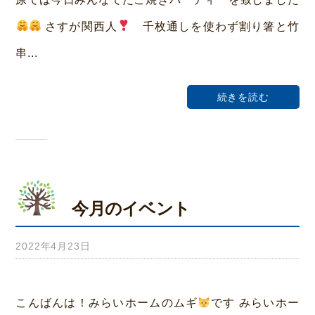
ホ
さすが関西人
千枚通しを使わず割り箸と竹
ー
串...
ム
荒
続きを読む
本
今月のイベント
2022年4月23日
b
y
み
こんばんは！みらいホームのムギ
です みらいホー