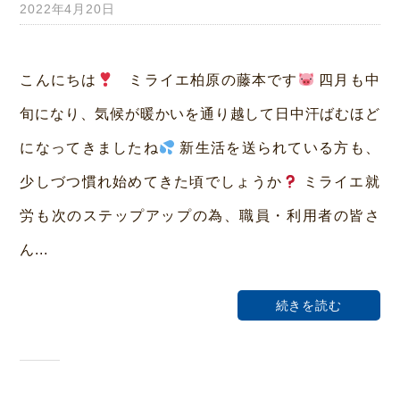
2022年4月20日
b
y
み
こんにちは
ミライエ柏原の藤本です
四月も中
ら
旬になり、気候が暖かいを通り越して日中汗ばむほど
い
になってきましたね
新生活を送られている方も、
ホ
少しづつ慣れ始めてきた頃でしょうか
ミライエ就
ー
労も次のステップアップの為、職員・利用者の皆さ
ム
ん...
荒
本
続きを読む