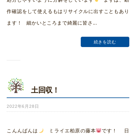
ホ
作確認をして使えるもはリサイクルに出すこともあり
ー
ます！ 細かいところまで綺麗に皆さ...
ム
荒
続きを読む
本
土回収！
2022年6月28日
b
y
み
こんんばんは
ミライエ柏原の藤本
です！ 日