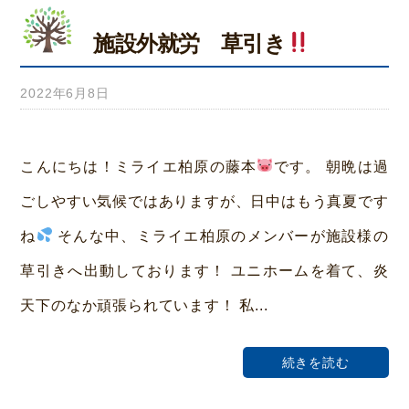
施設外就労 草引き
2022年6月8日
b
y
み
こんにちは！ミライエ柏原の藤本
です。 朝晩は過
ら
ごしやすい気候ではありますが、日中はもう真夏です
い
ね
そんな中、ミライエ柏原のメンバーが施設様の
ホ
草引きへ出動しております！ ユニホームを着て、炎
ー
天下のなか頑張られています！ 私...
ム
荒
続きを読む
本