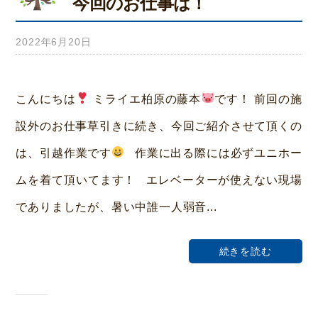
今回のお仕事は！
2022年6月20日
b
y
み
こんにちは
ミライエ柏原の藤本
です！ 前回の施
ら
設外のお仕事草引きに続き、今回ご紹介させて頂くの
い
は、引越作業です
作業に出る際には必ずユニホー
ホ
ムを着て頂いてます！ エレベーターが使えない現場
ー
でありましたが、暑い中誰一人弱音...
ム
荒
続きを読む
本