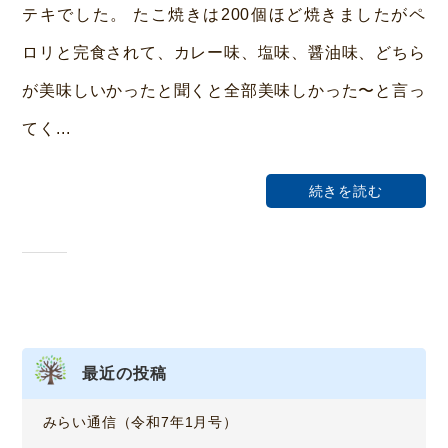
テキでした。 たこ焼きは200個ほど焼きましたがペ
ー
ロリと完食されて、カレー味、塩味、醤油味、どちら
ム
が美味しいかったと聞くと全部美味しかった〜と言っ
荒
本
てく...
続きを読む
最近の投稿
みらい通信（令和7年1月号）