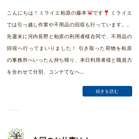
み
こんにちは！ミライエ柏原の藤本
です
ミライエ
ら
では引っ越し作業や不用品の回収も行っています。。
い
先週末に河内長野と柏原の利用者様合同で、不用品の
ホ
回収へ行ってまいりました！ 引き取った荷物を柏原
ー
の事務所へいったん持ち帰り、本日利用者様と職員力
ム
を合わせて分別、コンテてなへ...
荒
本
続きを読む