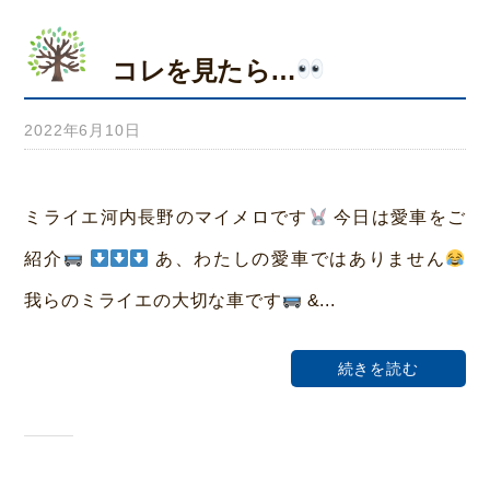
コレを見たら…
2022年6月10日
b
y
み
ミライエ河内長野のマイメロです
今日は愛車をご
ら
紹介
あ、わたしの愛車ではありません
い
我らのミライエの大切な車です
&...
ホ
ー
続きを読む
ム
荒
本