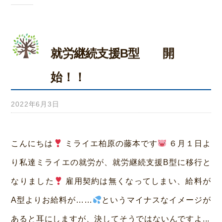
就労継続支援B型 開
始！！
2022年6月3日
b
y
み
こんにちは
ミライエ柏原の藤本です
６月１日よ
ら
り私達ミライエの就労が、就労継続支援B型に移行と
い
なりました
雇用契約は無くなってしまい、給料が
ホ
A型よりお給料が……
というマイナスなイメージが
ー
あると耳にしますが、決してそうではないんですよ...
ム