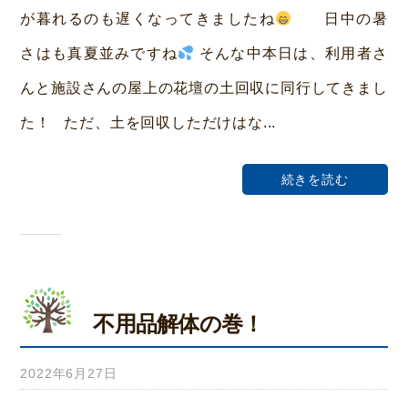
ら
が暮れるのも遅くなってきましたね
日中の暑
い
さはも真夏並みですね
そんな中本日は、利用者さ
ホ
んと施設さんの屋上の花壇の土回収に同行してきまし
ー
た！ ただ、土を回収しただけはな...
ム
荒
続きを読む
本
不用品解体の巻！
2022年6月27日
b
y