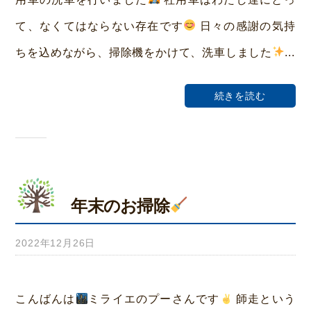
ホ
て、なくてはならない存在です
日々の感謝の気持
ー
ちを込めながら、掃除機をかけて、洗車しました
...
ム
荒
続きを読む
本
年末のお掃除
2022年12月26日
b
y
み
こんばんは
ミライエのプーさんです
師走という