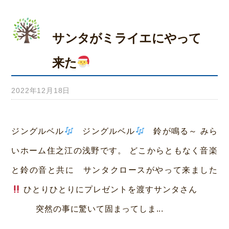
サンタがミライエにやって
来た
2022年12月18日
b
y
み
ジングルベル
ジングルベル
鈴が鳴る～ みら
ら
いホーム住之江の浅野です。 どこからともなく音楽
い
と鈴の音と共に サンタクロースがやって来ました
ホ
ひとりひとりにプレゼントを渡すサンタさん
ー
突然の事に驚いて固まってしま...
ム