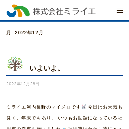
ー
コ
メ
ン
ニ
ュ
ー
テ
月:
2022年12月
ン
ツ
へ
いよいよ。
ス
キ
2022年12月28日
b
ッ
y
プ
み
ミライエ河内長野のマイメロです
今日はお天気も
ら
良く、年末でもあり、 いつもお世話になっている社
い
用車の洗車を行いました
社用車はわたし達にとっ