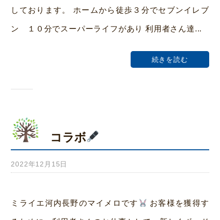
しております。 ホームから徒歩３分でセブンイレブ
ム
ン １０分でスーパーライフがあり 利用者さん達...
荒
本
続きを読む
コラボ
2022年12月15日
b
y
み
ミライエ河内長野のマイメロです
お客様を獲得す
ら