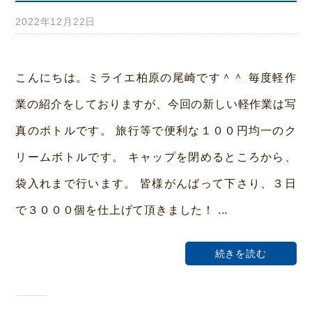
2022年12月22日
b
y
み
こんにちは。ミライエ柏原の尾崎です＾＾ 毎度軽作
ら
業の紹介をしておりますが、今回の新しい軽作業は写
い
真のボトルです。 旅行等で便利な１００円均一のク
ホ
リームボトルです。 キャップを閉めるところから、
ー
袋入れまで行います。 皆様がんばって下さり、３日
ム
で３０００個を仕上げて頂きました！ ...
荒
本
続きを読む