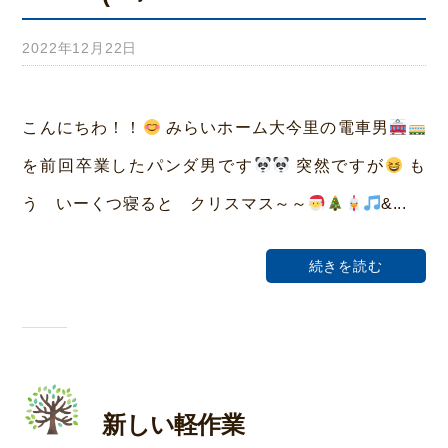
2022年12月22日
b
y
み
こんにちわ！！
みらいホーム大今里の電車男
ら
を前回卒業したパンダ男です
突然ですが
も
い
う いーくつ寝ると クリスマス～～
&...
ホ
ー
続きを読む
ム
荒
本
新しい軽作業