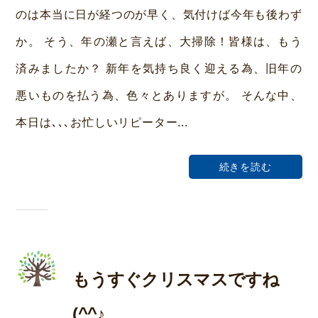
ら
のは本当に日が経つのが早く、気付けば今年も後わず
い
か。 そう、年の瀬と言えば、大掃除！皆様は、もう
ホ
済みましたか？ 新年を気持ち良く迎える為、旧年の
ー
悪いものを払う為、色々とありますが。 そんな中、
ム
本日は､､､お忙しいリピーター...
荒
本
続きを読む
もうすぐクリスマスですね
(^^♪