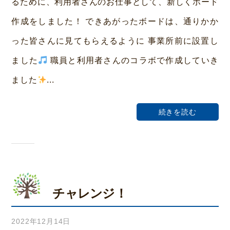
るために、利用者さんのお仕事として、新しくボード
い
作成をしました！ できあがったボードは、通りかか
ホ
った皆さんに見てもらえるように 事業所前に設置し
ー
ました
職員と利用者さんのコラボで作成していき
ム
ました
...
荒
本
続きを読む
チャレンジ！
2022年12月14日
b