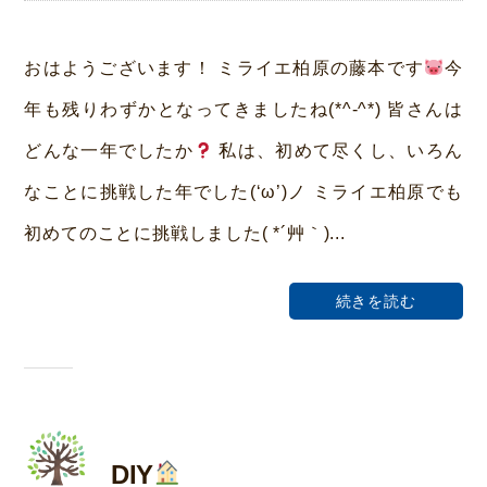
y
み
おはようございます！ ミライエ柏原の藤本です
今
ら
年も残りわずかとなってきましたね(*^-^*) 皆さんは
い
どんな一年でしたか
私は、初めて尽くし、いろん
ホ
なことに挑戦した年でした(‘ω’)ノ ミライエ柏原でも
ー
初めてのことに挑戦しました( *´艸｀)...
ム
荒
続きを読む
本
DIY