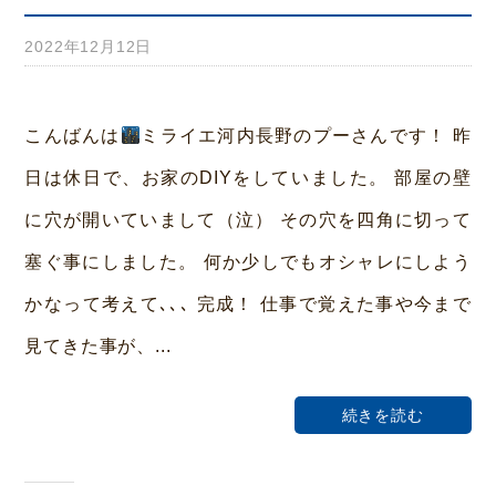
2022年12月12日
b
y
み
こんばんは
ミライエ河内長野のプーさんです！ 昨
ら
日は休日で、お家のDIYをしていました。 部屋の壁
い
に穴が開いていまして（泣） その穴を四角に切って
ホ
塞ぐ事にしました。 何か少しでもオシャレにしよう
ー
かなって考えて､､､ 完成！ 仕事で覚えた事や今まで
ム
見てきた事が、...
荒
本
続きを読む