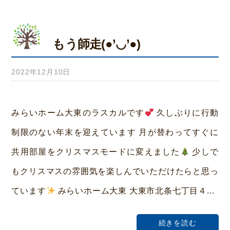
もう師走(●’◡’●)
2022年12月10日
b
y
み
みらいホーム大東のラスカルです
久しぶりに行動
ら
制限のない年末を迎えています 月が替わってすぐに
い
共用部屋をクリスマスモードに変えました
少しで
ホ
もクリスマスの雰囲気を楽しんでいただけたらと思っ
ー
ています
みらいホーム大東 大東市北条七丁目４...
ム
荒
続きを読む
本