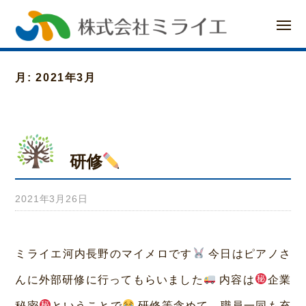
ー
コ
メ
ン
ニ
ュ
ー
テ
月:
2021年3月
ン
ツ
へ
研修
ス
キ
2021年3月26日
b
ッ
y
プ
み
ミライエ河内長野のマイメロです
今日はピアノさ
ら
んに外部研修に行ってもらいました
内容は
企業
い
秘密
ということで
研修等含めて、職員一同も充