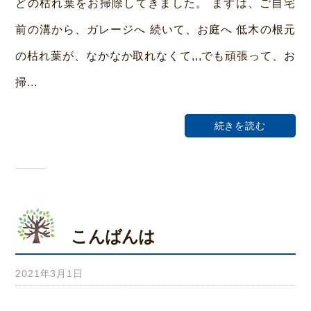
どの枯れ葉をお掃除してきました。 まずは、ご自宅
ー
前の溝から、ガレージへ 続いて、お庭へ 低木の根元
ム
の枯れ葉が、なかなか取れなくて,,,でも頑張って、お
荒
本
掃...
続きを読む
こんばんは
2021年3月1日
b
y