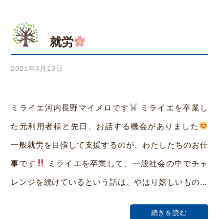
就労
2021年3月13日
b
y
み
ミライエ河内長野マイメロです
ミライエを卒業し
ら
た元利用者様と先日、お話する機会がありました
い
一般就労を目指して支援するのが、わたしたちのお仕
ホ
事です
ミライエを卒業して、一般社会の中でチャ
ー
レンジを続けているという話は、やはり嬉しいもの...
ム
荒
続きを読む
本