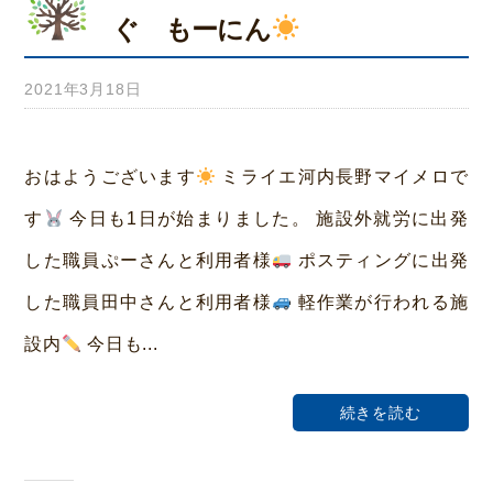
ぐ もーにん
2021年3月18日
b
y
み
おはようございます
ミライエ河内長野マイメロで
ら
す
今日も1日が始まりました。 施設外就労に出発
い
した職員ぷーさんと利用者様
ポスティングに出発
ホ
した職員田中さんと利用者様
軽作業が行われる施
ー
設内
今日も...
ム
荒
続きを読む
本