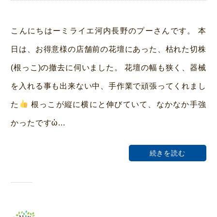
y
み
こんにちはーミライエ河内長野のプーさんです。 本
ら
日は、お得意様の店舗前の花壇にあった、枯れた切株
い
(根っこ)の撤去に伺いました。 花壇の幅も狭く、器械
ホ
を入れる事も出来ない中、手作業で頑張ってくれまし
ー
た
根っこが縦に横にと伸びていて、なかなか手強
ム
かったですὠ...
荒
本
続きを読む