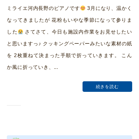
み
ミライエ河内長野のピアノです
3月になり、温かく
ら
なってきましたが 花粉もいやな季節になって参りま
い
した
さてさて、今日も施設内作業をお見せしたい
ホ
と思いますっ♪ クッキングペーパーみたいな素材の紙
ー
を 2枚重ねて決まった手順で折っていきます。 こん
ム
か風に折っていき、...
荒
本
続きを読む