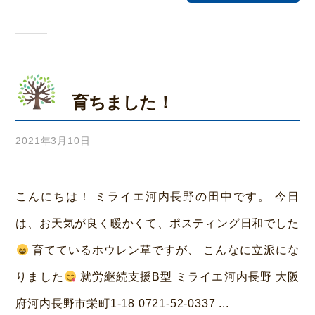
育ちました！
2021年3月10日
b
y
み
こんにちは！ ミライエ河内長野の田中です。 今日
ら
は、お天気が良く暖かくて、ポスティング日和でした
い
育てているホウレン草ですが、 こんなに立派にな
ホ
りました
就労継続支援B型 ミライエ河内長野 大阪
ー
府河内長野市栄町1-18 0721-52-0337 ...
ム