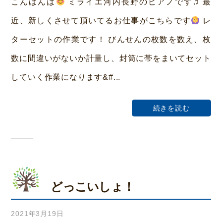
こんばんは
ミライエ河内長野のピアノです♫ 最
ら
近、新しくさせて頂いてるお仕事がこちらです
レ
い
ターセットの作業です！ びんせんの枚数を数え、枚
ホ
数に間違いがないか計量し、封筒に帯をまいてセット
ー
していく作業になります&#...
ム
荒
続きを読む
本
どっこいしょ！
2021年3月19日
b