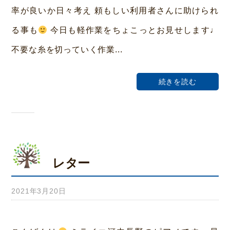
い
率が良いか日々考え 頼もしい利用者さんに助けられ
ホ
る事も
今日も軽作業をちょこっとお見せします♩
ー
不要な糸を切っていく作業...
ム
荒
続きを読む
本
レター
2021年3月20日
b
y
み