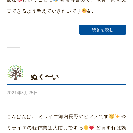
ホ
実できるよう考えていきたいです
&...
ー
ム
続きを読む
荒
本
ぬく〜い
2021年3月25日
b
y
み
こんばんは♩ ミライエ河内長野のピアノです
今
ら
ミライエの軽作業は大忙しですっ
どぉすれば効