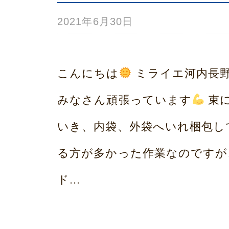
2021年6月30日
b
プ
y
み
こんにちは
ミライエ河内長野
ら
みなさん頑張っています
束に
い
いき、内袋、外袋へいれ梱包し
ホ
る方が多かった作業なのですが
ー
ド...
ム
荒