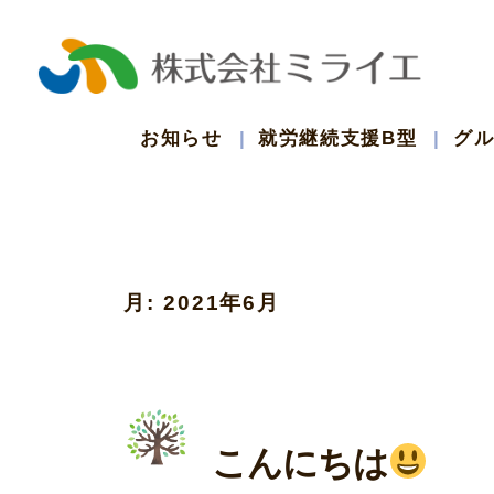
コ
ン
テ
お知らせ
就労継続支援B型
グ
ン
ツ
月:
2021年6月
へ
ス
キ
こんにちは
ッ