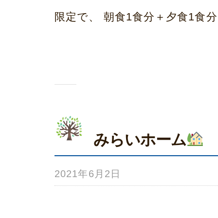
ホ
限定で、 朝食1食分＋夕食1食分 を
ー
ム
荒
本
みらいホーム
2021年6月2日
b
y