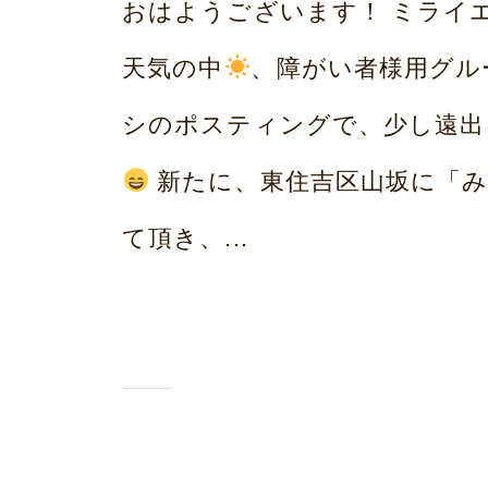
み
おはようございます！ ミライ
ら
天気の中
、障がい者様用グル
い
シのポスティングで、少し遠出
ホ
新たに、東住吉区山坂に「み
ー
て頂き、...
ム
荒
本