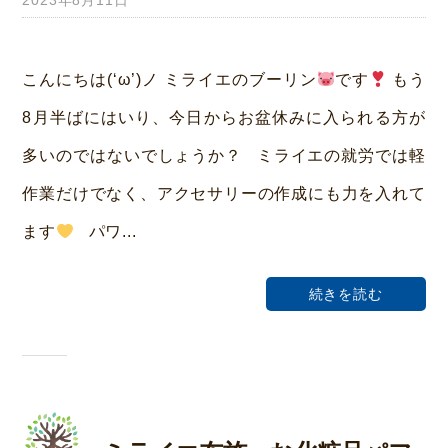
y
み
こんにちは(‘ω’)ノ ミライエのブーリン
です
もう
ら
8月半ばにはいり、今日からお盆休みに入られる方が
い
多いのではないでしょうか？ ミライエの就労では軽
ホ
作業だけでなく、アクセサリーの作成にも力を入れて
ー
ます
パワ...
ム
荒
続きを読む
本