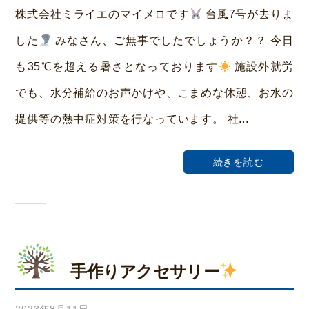
み
株式会社ミライエのマイメロです
台風7号が去りま
ら
した
みなさん、ご無事でしたでしょうか？？ 今日
い
も35℃を超える暑さとなっております
施設外就労
ホ
でも、水分補給のお声かけや、こまめな休憩、お水の
ー
提供等の熱中症対策を行なっています。 社...
ム
荒
続きを読む
本
手作りアクセサリー
2023年8月11日
b