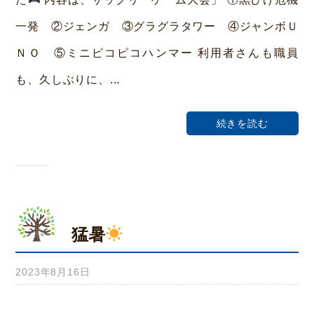
ホ
一発 ②ジェンガ ③グラグラタワー ④ジャンボＵ
ー
ＮＯ ⑤ミニピコピコハンマー 利用者さんも職員
ム
も、久しぶりに、...
荒
本
続きを読む
猛暑
2023年8月16日
b
y