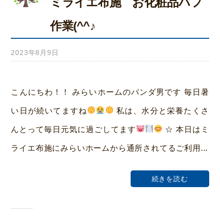
ミライエ布施 お化粧品パフ
作業(^^♪
2023年8月9日
b
y
み
こんにちわ！！ みらいホームのパンダ男です 毎日暑
ら
い日が続いてますね
私は、水分と栄養たくさ
い
んとって毎日元気に過ごしてます
☆ 本日はミ
ホ
ライエ布施にみらいホームから通所されてるご利用...
ー
ム
続きを読む
荒
本