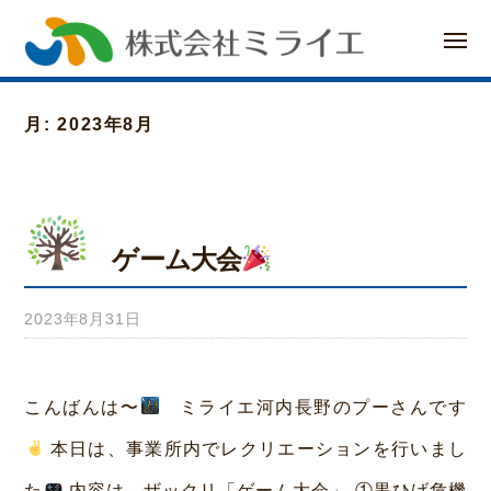
ー
コ
メ
ン
ニ
ュ
ー
テ
月:
2023年8月
ン
ツ
へ
ゲーム大会
ス
キ
2023年8月31日
b
ッ
y
プ
み
こんばんは〜
ミライエ河内長野のプーさんです
ら
本日は、事業所内でレクリエーションを行いまし
い
た
内容は、ザックリ「ゲーム大会」 ①黒ひげ危機