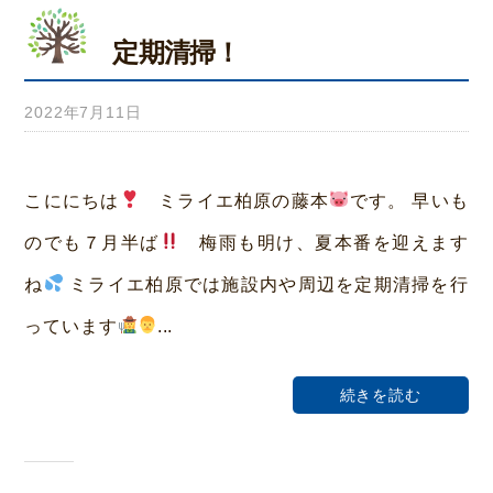
定期清掃！
2022年7月11日
b
y
み
こににちは
ミライエ柏原の藤本
です。 早いも
ら
のでも７月半ば
梅雨も明け、夏本番を迎えます
い
ね
ミライエ柏原では施設内や周辺を定期清掃を行
ホ
っています
‍...
ー
ム
続きを読む
荒
本