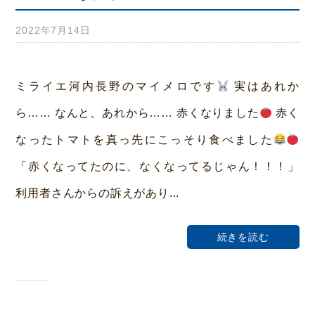
2022年7月14日
b
y
み
ミライエ河内長野のマイメロです
実はあれか
ら
ら…… なんと、あれから…… 赤くなりました
赤く
い
なったトマトを真っ先にこっそり食べました
ホ
「赤くなってたのに、なくなってるじゃん！！！」
ー
利用者さんからの訴えがあり...
ム
荒
続きを読む
本