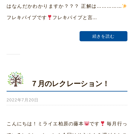
はなんだかわかりますか？？？ 正解は……………
ー
フレキパイプです
フレキパイプと言...
ム
荒
続きを読む
本
７月のレクレーション！
2022年7月20日
b
y
み
こんにちは！ミライエ柏原の藤本
です
毎月行っ
ら