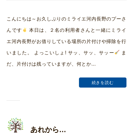
y
み
こんにちは～お久しぶりのミライエ河内長野のプーさ
ら
んです
本日は、２名の利用者さんと一緒にミライ
い
エ河内長野がお借りしている場所の片付けや掃除を行
ホ
いました。 よっこいしょ! サッ、サッ、サッー
ま
ー
だ、片付けは残っていますが、何とか...
ム
荒
続きを読む
本
あれから…