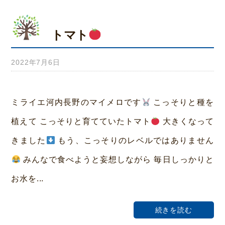
トマト
2022年7月6日
b
y
み
ミライエ河内長野のマイメロです
こっそりと種を
ら
植えて こっそりと育てていたトマト
大きくなって
い
きました
もう、こっそりのレベルではありません
ホ
みんなで食べようと妄想しながら 毎日しっかりと
ー
お水を...
ム
荒
続きを読む
本