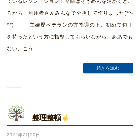
ているレクレーション！今回はそうめんを湯がくとこ
い
ろから、利用者さんみんなで分担して作りました(*^-
ホ
^*) 主婦歴ベテランの方指導の下、初めて包丁
ー
を持ったという方に指導してもらいながら、ああでも
ム
ない、こう...
荒
本
続きを読む
整理整頓
2022年7月20日
b