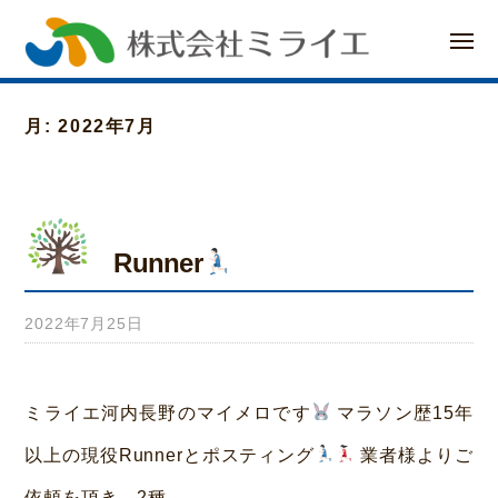
ー
コ
メ
ン
ニ
ュ
ー
テ
月:
2022年7月
ン
ツ
へ
Runner
ス
キ
2022年7月25日
b
ッ
y
プ
み
ミライエ河内長野のマイメロです
マラソン歴15年
ら
以上の現役Runnerとポスティング
業者様よりご
い
依頼を頂き、2種...