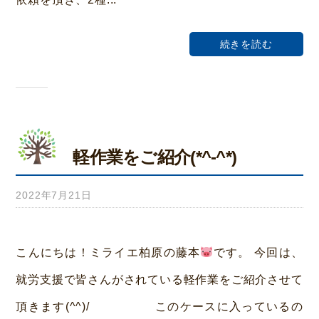
ホ
ー
続きを読む
ム
荒
本
軽作業をご紹介(*^-^*)
2022年7月21日
b
y
み
こんにちは！ミライエ柏原の藤本
です。 今回は、
ら
就労支援で皆さんがされている軽作業をご紹介させて
い
頂きます(^^)/ このケースに入っているの
ホ