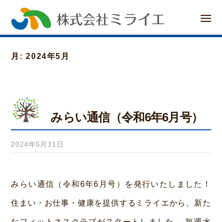
ー
コ
メ
ン
ニ
ュ
ー
テ
月:
2024年5月
ン
ツ
へ
みらい通信（令和6年6月号）
ス
キ
2024年5月31日
b
ッ
y
プ
a
みらい通信（令和6年6月号）を発行いたしました！
d
住まい・お仕事・健康を提供するミライエから、新た
m
なフィットネスクラブがスタートしました。 毎週水