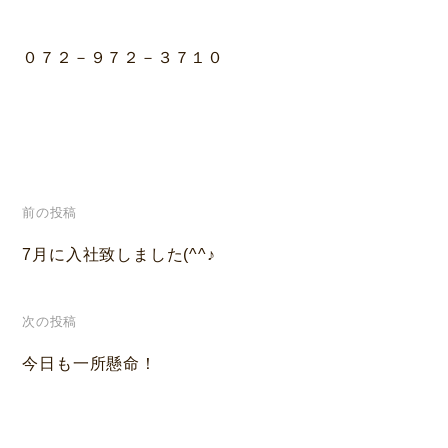
０７２－９７２－３７１０
投
前の投稿
稿
7月に入社致しました(^^♪
ナ
次の投稿
ビ
今日も一所懸命！
ゲ
ー