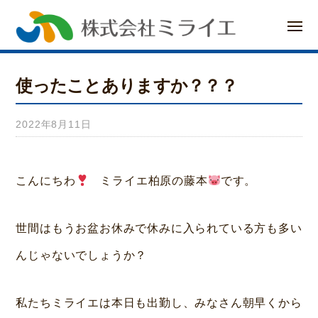
ー
コ
メ
ン
ニ
ュ
ー
テ
使ったことありますか？？？
ン
ツ
2022年8月11日
b
へ
y
み
ス
こんにちわ
ミライエ柏原の藤本
です。
ら
キ
い
世間はもうお盆お休みで休みに入られている方も多い
ッ
ホ
んじゃないでしょうか？
プ
ー
ム
私たちミライエは本日も出勤し、みなさん朝早くから
荒