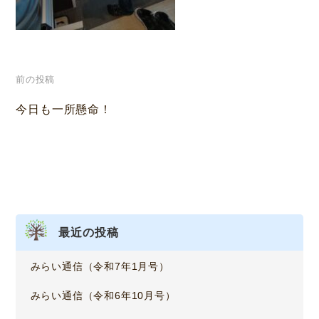
投
前の投稿
稿
今日も一所懸命！
ナ
ビ
ゲ
ー
最近の投稿
シ
みらい通信（令和7年1月号）
ョ
みらい通信（令和6年10月号）
ン