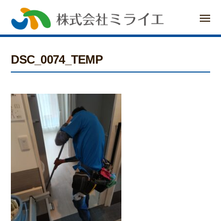
ー
コ
メ
ン
ニ
ュ
ー
テ
DSC_0074_TEMP
ン
ツ
へ
ス
キ
ッ
プ