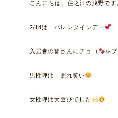
a
こんにちは、住之江の浅野です
プ
d
m
2/14は バレンタインデー
i
n
入居者の皆さんにチョコ
をプ
男性陣は 照れ笑い
女性陣は大喜びでした