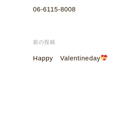
06-6115-8008
投
前の投稿
稿
Happy Valentineday
ナ
ビ
ゲ
ー