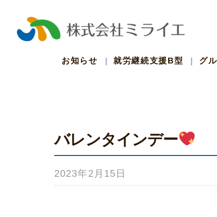
コ
ン
テ
お知らせ
就労継続支援B型
グ
ン
ツ
バレンタインデー
へ
ス
2023年2月15日
b
キ
y
ッ