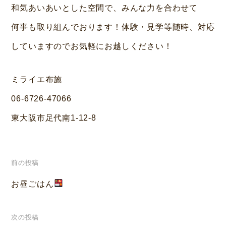
和気あいあいとした空間で、みんな力を合わせて
何事も取り組んでおります！体験・見学等随時、対応
していますのでお気軽にお越しください！
ミライエ布施
06-6726-47066
東大阪市足代南1-12-8
投
前の投稿
稿
お昼ごはん
ナ
次の投稿
ビ