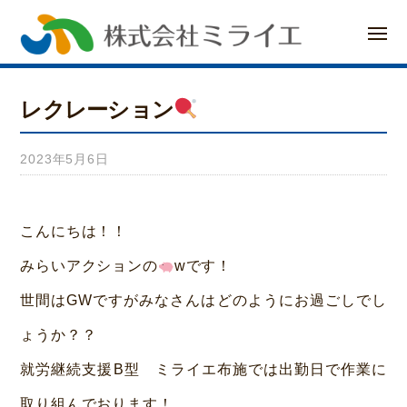
ー
コ
メ
ン
ニ
ュ
ー
テ
レクレーション
ン
ツ
2023年5月6日
b
へ
y
み
ス
こんにちは！！
ら
キ
みらいアクションの
wです！
い
ッ
世間はGWですがみなさんはどのようにお過ごしでし
ホ
プ
ょうか？？
ー
就労継続支援B型 ミライエ布施では出勤日で作業に
ム
取り組んでおります！
荒