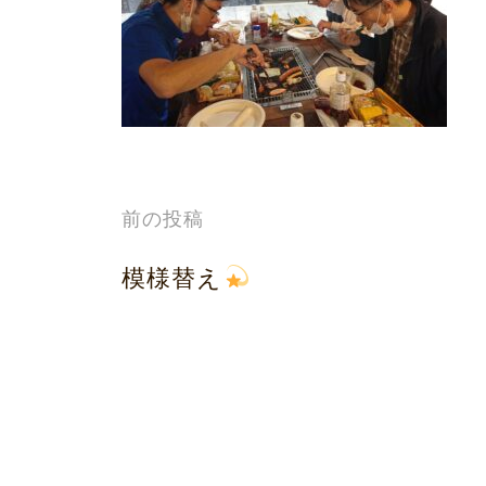
プ
投
前の投稿
稿
模様替え
ナ
ビ
ゲ