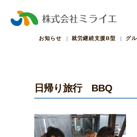
コ
ン
テ
お知らせ
就労継続支援B型
グ
ン
ツ
日帰り旅行 BBQ
へ
ス
キ
ッ