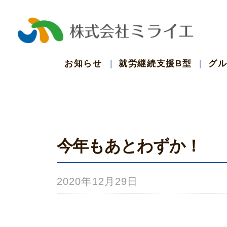
コ
ン
テ
お知らせ
就労継続支援B型
グ
ン
ツ
今年もあとわずか！
へ
ス
2020年12月29日
b
キ
y
ッ