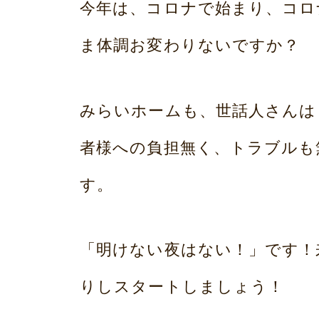
み
今年は、コロナで始まり、コロ
プ
ら
ま体調お変わりないですか？
い
ホ
みらいホームも、世話人さんは
ー
者様への負担無く、トラブルも
ム
す。
荒
本
「明けない夜はない！」です！
りしスタートしましょう！