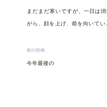
まだまだ寒いですが、一日は消
がら、顔を上げ、前を向いてい
投
前の投稿
稿
今年最後の
ナ
ビ
ゲ