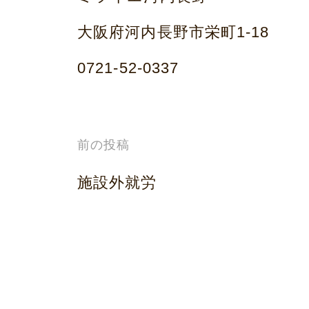
大阪府河内長野市栄町1-18
0721-52-0337
投
前の投稿
稿
施設外就労
ナ
ビ
ゲ