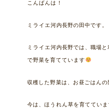
み
こんばんは！
プ
ら
い
ミライエ河内長野の田中です。
ホ
ー
ミライエ河内長野では、職場と
ム
で野菜を育てています
荒
本
収穫した野菜は、お昼ごはんの
今は、ほうれん草を育てていま