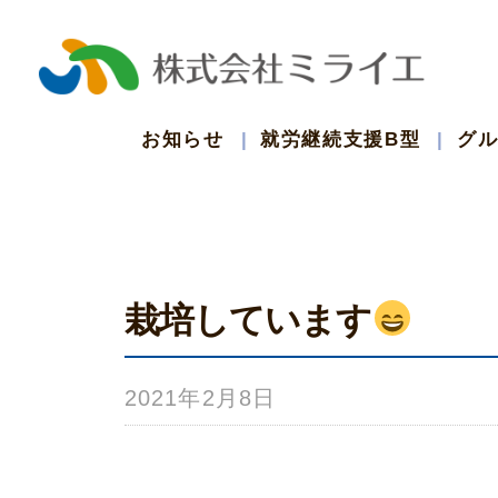
コ
ン
テ
お知らせ
就労継続支援B型
グ
ン
ツ
栽培しています
へ
ス
2021年2月8日
b
キ
y
ッ