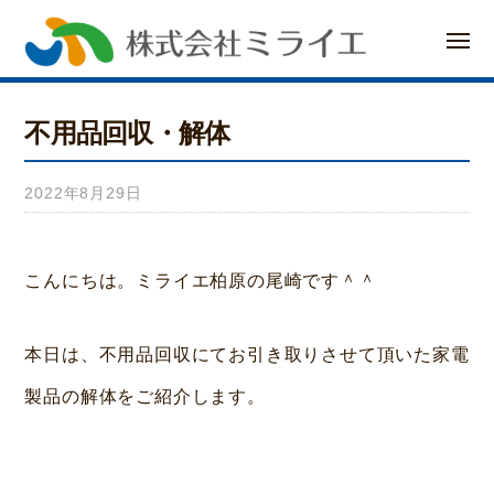
ー
コ
メ
ン
ニ
ュ
ー
テ
不用品回収・解体
ン
ツ
2022年8月29日
b
へ
y
み
ス
こんにちは。ミライエ柏原の尾崎です＾＾
ら
キ
い
本日は、不用品回収にてお引き取りさせて頂いた家電
ッ
ホ
製品の解体をご紹介します。
プ
ー
ム
荒