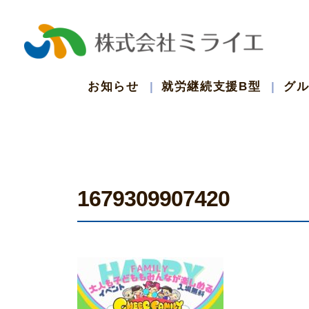
コ
ン
テ
お知らせ
就労継続支援B型
グ
ン
ツ
1679309907420
へ
ス
キ
ッ