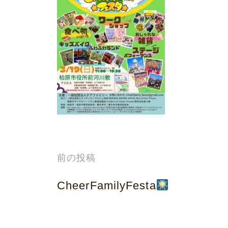
プ
投
前の投稿
稿
CheerFamilyFesta
ナ