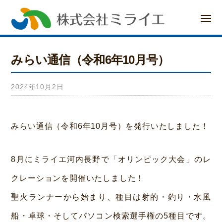
ー
コ
メ
ン
ニ
ュ
ー
テ
みらい通信（令和6年10月号）
ン
ツ
2024年10月2日
b
へ
y
a
ス
みらい通信（令和6年10月号）を発行いたしました！
d
キ
m
8月にミライエ河内長野で「オリンピック大会」のレ
ッ
i
クレーションを開催いたしました！
プ
n
聖火ランナーから始まり、種目は射的・釣り・水風
船・卓球・そしてパソコン検索選手権の5種目です。